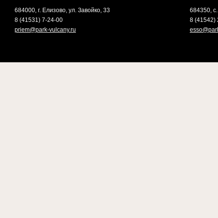
684000, г. Елизово, ул. Завойко, 33
684350, с.
8 (41531) 7-24-00
8 (41542) 
priem@park-vulcany.ru
esso@park