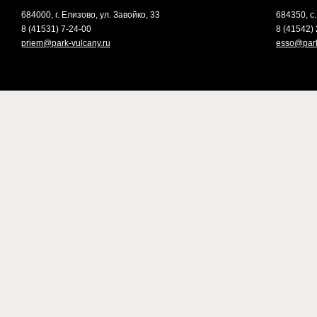
684000, г. Елизово, ул. Завойко, 33
684350, с.
8 (41531) 7-24-00
8 (41542) 
priem@park-vulcany.ru
esso@park