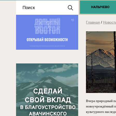
Положение о выдаче
разрешений 2025
Главная
/
Новост
Вчера природный па
новоучреждённый па
культурного насле