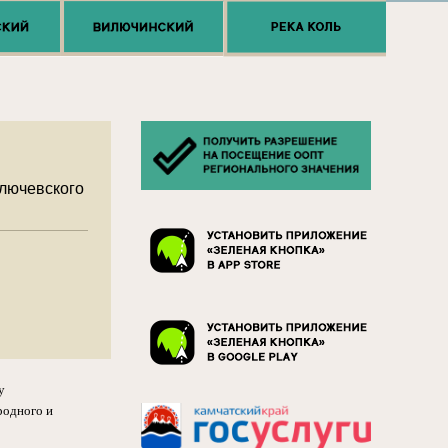
Ключевского
у
родного и