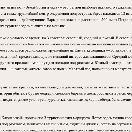
ву называют «Землёй огня и льда» – это регион наиболее активного вулканизм
ре, а также крупнейший центр оледенения полуострова. Здесь находятся 13 в
ыре из них — действующие. Парк расположен на расстоянии 500 км от Петропа
му туристов здесь значительно меньше.
ожно условно разделить на 3 кластера: северный, средний и южный. В северн
имечательностей Камчатки — Ключевская сопка — самый высокий активный ву
оме того, здесь расположены крупнейшие на Камчатке ледники — Богдановича 
езымянный, представляющие не меньший интерес для альпинистов. Средний кл
округ него проложен маршрут для походов под рюкзаком. Южный кластер — эт
ажи — шлаковые конусы, лавовые поля и Мёртвый лес, появившийся в результа
умительно красивы, но малопригодны для жизни, поэтому животный и растите
рритории обитают бурые медведи, снежные бараны и лоси, росомахи и рыси, 
ь гнездятся дикие утки, гуси, куропатки, каменные глухари, лебеди, белоплечие
«Ключевской» проложено 3 туристических маршрута. Летом здесь можно сов
и под рюкзаком, заниматься альпинизмом, ездить на джипах, летать на вертолёт
«Ключевском» суровая, для любителей экстрима доступны лыжные походы и хе