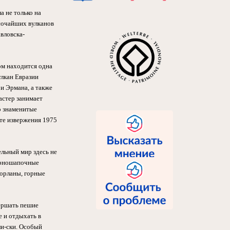
а не только на
ысочайших вулканов
вловска-
ом находится одна
лкан Евразии
и Эрмана, а также
астер занимает
о знаменитые
те извержения 1975
льный мир здесь не
черношапочные
 орланы, горные
ершать пешие
е и отдыхать в
ли-ски. Особый