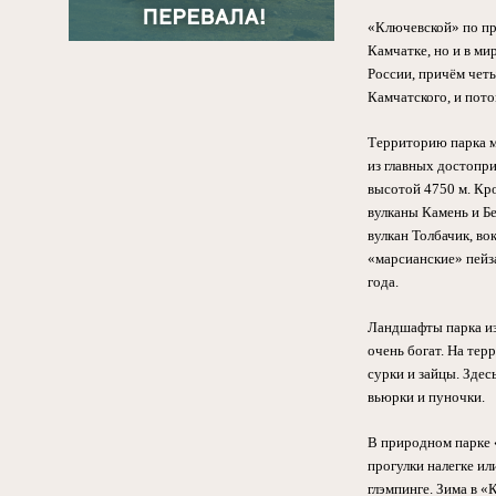
«Ключевской» по пра
Камчатке, но и в ми
России, причём чет
Камчатского, и пото
Территорию парка м
из главных достопр
высотой 4750 м. Кр
вулканы Камень и Б
вулкан Толбачик, в
«марсианские» пейз
года.
Ландшафты парка из
очень богат. На те
сурки и зайцы. Здес
вьюрки и пуночки.
В природном парке 
прогулки налегке ил
глэмпинге. Зима в 