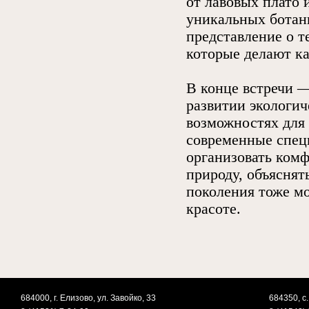
от лавовых плато 
уникальных ботани
представление о т
которые делают к
В конце встречи —
развитии экологич
возможностях для 
современные спец
организовать ком
природу, объяснят
поколения тоже мо
красоте.
684000, г. Елизово, ул. Завойко, 33
684350, с.