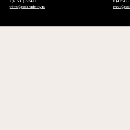
8 (41531) 7-24-00
8 (41542) 
priem@park-vulcany.ru
esso@park