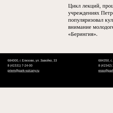
Цикл лекций, про
учреждениях Петро
популяризовал кул
внимание молодог
«Берингия».
684000, г. Елизово, ул. Завойко, 33
684350, с.
8 (41531) 7-24-00
8 (41542) 
priem@park-vulcany.ru
esso@park