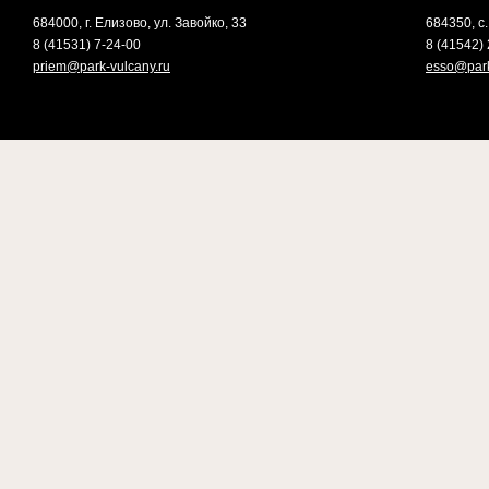
684000, г. Елизово, ул. Завойко, 33
684350, с.
8 (41531) 7-24-00
8 (41542) 
priem@park-vulcany.ru
esso@park