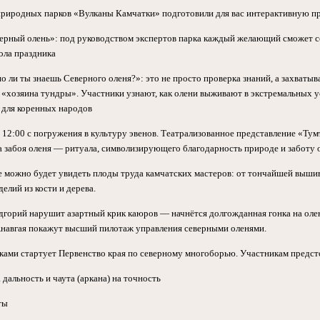
риродных парков «Вулканы Камчатки» подготовили для вас интерактивную п
верный олень»: под руководством экспертов парка каждый желающий сможет с
ола праздника
 ли ты знаешь Северного оленя?»: это не просто проверка знаний, а захваты
 «хозяина тундры». Участники узнают, как олени выживают в экстремальных у
н для коренных народов
 12:00 с погружения в культуру эвенов. Театрализованное представление «Ту
а забоя оленя — ритуала, символизирующего благодарность природе и заботу о
е можно будет увидеть плоды труда камчатских мастеров: от тончайшей выш
делий из кости и дерева.
дгорий нарушит азартный крик каюров — начнётся долгожданная гонка на оле
Анавгая покажут высший пилотаж управления северными оленями.
ками стартует Первенство края по северному многоборью. Участникам предст
 дальность и чаута (аркана) на точность
ты