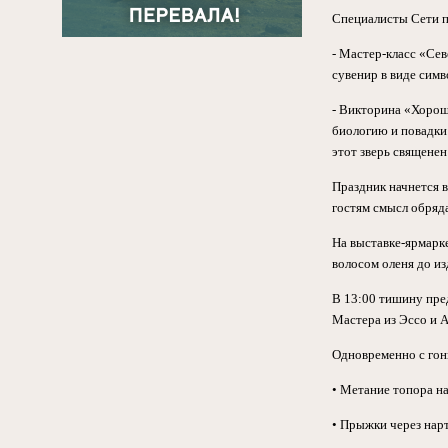
Специалисты Сети п
- Мастер-класс «Се
сувенир в виде симв
- Викторина «Хорошо
биологию и повадки
этот зверь священе
Праздник начнется в
гостям смысл обряд
На выставке-ярмарк
волосом оленя до из
В 13:00 тишину пре
Мастера из Эссо и 
Одновременно с гон
• Метание топора на
• Прыжки через нар