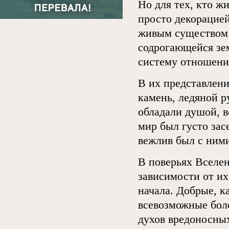
Но для тех, кто ж
просто декорацие
живым существом.
содрогающейся зе
систему отношени
В их представлен
камень, ледяной р
обладали душой, 
мир был густо зас
вежлив был с ними
В поверьях Вселен
зависимости от их
начала. Добрые, к
всевозможные боле
духов вредоносны