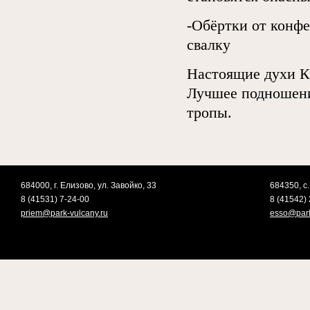
-Обёртки от конфе
свалку
Настоящие духи Ка
Лучшее подношени
тропы.
684000, г. Елизово, ул. Завойко, 33
684350, с.
8 (41531) 7-24-00
8 (41542) 
priem@park-vulcany.ru
esso@park