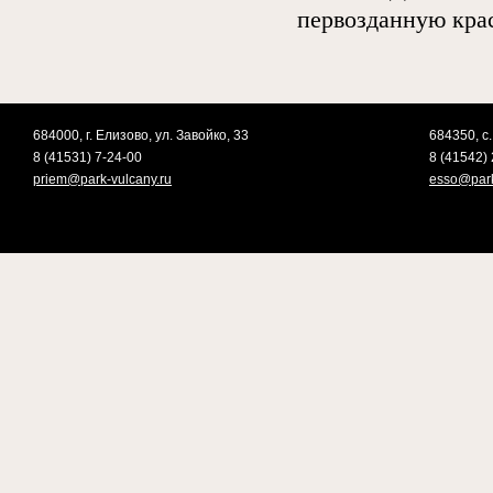
первозданную крас
684000, г. Елизово, ул. Завойко, 33
684350, с.
8 (41531) 7-24-00
8 (41542) 
priem@park-vulcany.ru
esso@park