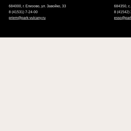
684000, г. Елизово, ул. Завойко, 33
684350, с.
8 (41531) 7-24-00
8 (41542) 
priem@park-vulcany.ru
esso@park