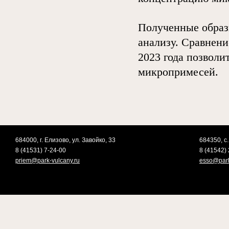
Полученные образ
анализу. Сравнени
2023 года позволи
микропримесей.
684000, г. Елизово, ул. Завойко, 33
684350, с.
8 (41531) 7-24-00
8 (41542) 
priem@park-vulcany.ru
esso@park