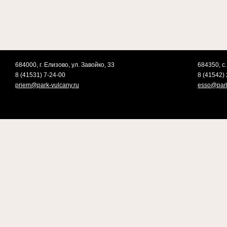
684000, г. Елизово, ул. Завойко, 33
684350, с.
8 (41531) 7-24-00
8 (41542) 
priem@park-vulcany.ru
esso@park