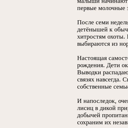
малыши начинают 
первые молочные 
После семи недель
детёнышей к обычн
хитростям охоты. 
выбираются из нор
Настоящая самосто
рождения. Дети ок
Выводки распадают
связях навсегда. 
собственные семь
И напоследок, оче
лисиц в дикой при
добычей пропитани
сохраним их незав