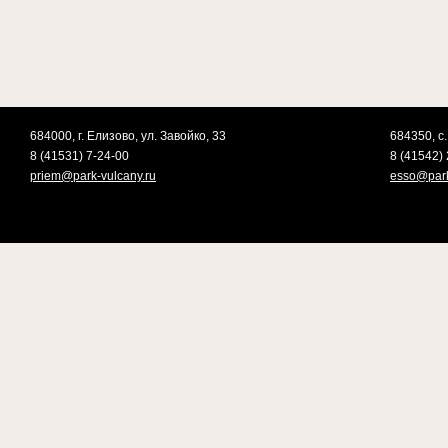
684000, г. Елизово, ул. Завойко, 33
684350, с.
8 (41531) 7-24-00
8 (41542) 
priem@park-vulcany.ru
esso@park