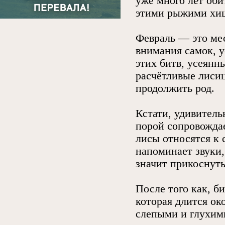
уже много лет оби
этими рыжими хищ
Февраль — это мес
внимания самок, у
этих битв, усеянн
расчётливые лиси
продолжить род.
Кстати, удивитель
порой сопровождае
лисы относятся к 
напоминает звуки
значит прикоснуть
После того как, б
которая длится ок
слепыми и глухими