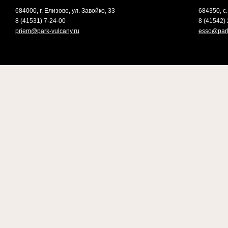
684000, г. Елизово, ул. Завойко, 33
684350, с.
8 (41531) 7-24-00
8 (41542) 
priem@park-vulcany.ru
esso@park