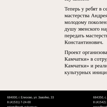
Теперь у ребят в 
мастерства Андрея
молодому поколени
душу эвенского на
передать мастерст
Константинович.
Проект организов
Камчатки» в сотр
Камчатки» и реал
культурных иници
684000, г. Елизово, ул. Завойко, 33
684350, с.
8 (41531) 7-24-00
8 (41542) 