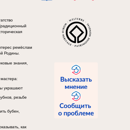
гатство
 Традиционный
сторическая
интерес ремёслам
ой Родины.
ековые знания,
 мастера:
ты украшают
убнов, резьбе
ить бубен,
казывать, как