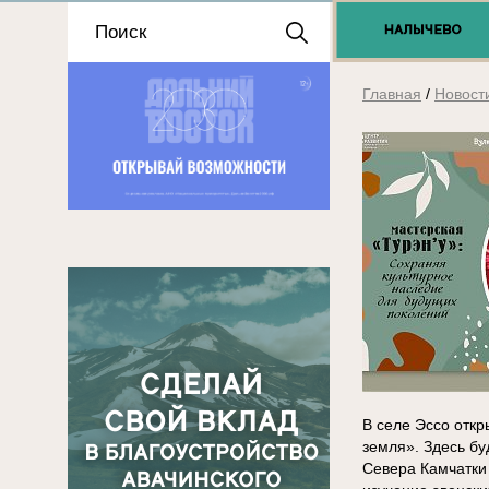
Положение о выдаче
разрешений 2025
Главная
/
Новост
В селе Эссо откр
земля». Здесь б
Севера Камчатки 