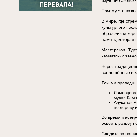
изучение эвенски
Почему это важн
В мире, где стре
культурного насл
образ жизни коре
память, которая 
Мастерская "Тур
камчатских эвено
Через традицион
воплощённые в к
Такими проводни
Ломовцева 
музеи Камч
Адуканов А
по дереву и
Во время мастер-
освоить резьбу п
Следите за нашим