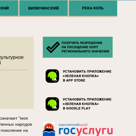
культурное
й
 означает "моя
сленных народов
 поколение на