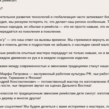
х ремёсел.
о?
мительное развитие технологий и глобализация часто затмевают бо
едия, мы рискуем потерять то, что делает наш регион особенным.
нных народов, их обычаи и ремёсла — это не просто навыки, это и
передаётся из поколения в поколение.
эн’у" — это наш ответ на вызовы времени. Мы стремимся вернуть 
в и помочь детям и подросткам не забывать о наследии своей мал
ные ремёсла опытные мастера передадут не только навыки, но и в
аждом движении их рук и в каждом созданном изделии.
ками между современностью и эвенскими традициями станут наши
Марфа Петровна — заслуженный работник культуры РФ, чьи рабо
атки, Германии и Японии!
ндрей Константинович — потомственный мастер по изготовлению б
 кости, чьи творения звучат на сценах Дальнего Востока!
классов по традиционным эвенским ремёслам дети смогут: изготов
о дереву и многое другое!
и соцсетями! Мы будем делиться с вами историями о мастерах, по