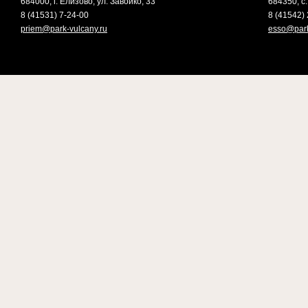
684000, г. Елизово, ул. Завойко, 33
684350, с.
8 (41531) 7-24-00
8 (41542) 
priem@park-vulcany.ru
esso@park