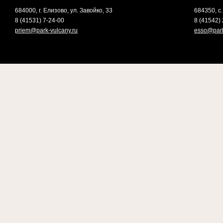
684000, г. Елизово, ул. Завойко, 33
684350, с.
8 (41531) 7-24-00
8 (41542) 
priem@park-vulcany.ru
esso@park