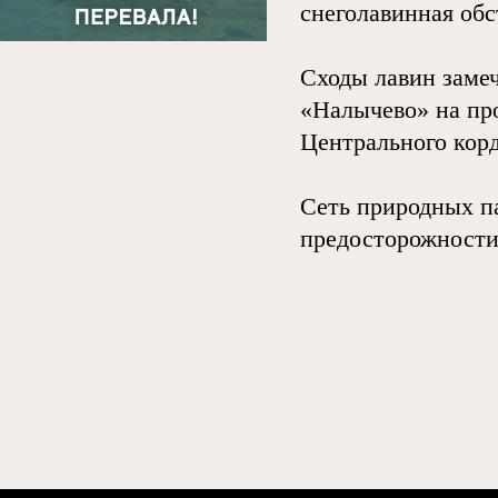
снеголавинная обс
Сходы лавин заме
«Налычево» на про
Центрального корд
Сеть природных п
предосторожности