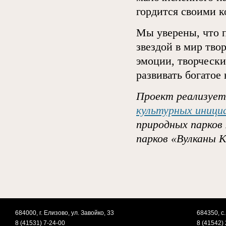
гордится своими 
Мы уверены, что п
звездой в мир тво
эмоции, творчески
развивать богатое
Проект реализует
культурных иниц
природных парков
парков «Вулканы 
684000, г. Елизово, ул. Завойко, 33
684350, с.
8 (41531) 7-24-00
8 (41542) 