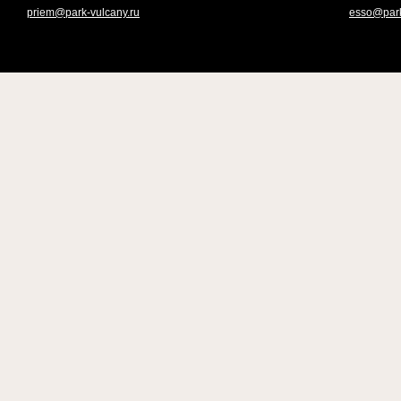
priem@park-vulcany.ru
esso@park