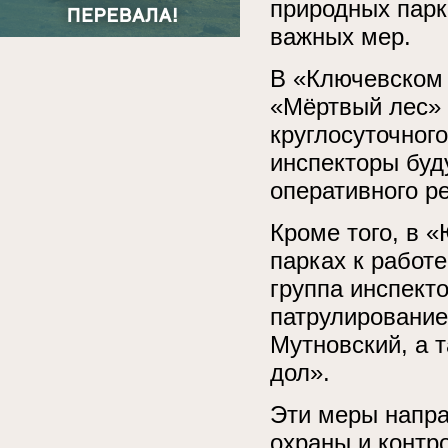
природных парк
важных мер.
В «Ключевском 
«Мёртвый лес» 
круглосуточног
инспекторы буд
оперативного р
Кроме того, в 
парках к работ
группа инспект
патрулирование
Мутновский, а 
дол».
Эти меры напр
охраны и контр