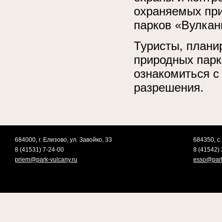
охраняемых при
парков «Вулкан
Туристы, плани
природных парк
ознакомиться с
разрешения.
684000, г. Елизово, ул. Завойко, 33
684350, с.
8 (41531) 7-24-00
8 (41542) 
priem@park-vulcany.ru
esso@park