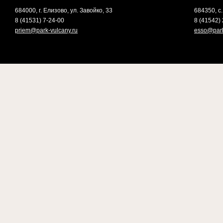
684000, г. Елизово, ул. Завойко, 33
684350, с.
8 (41531) 7-24-00
8 (41542) 
priem@park-vulcany.ru
esso@park