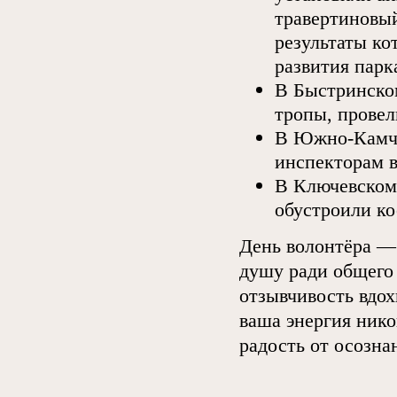
травертиновы
результаты ко
развития парк
В Быстринско
тропы, провел
В Южно-Камча
инспекторам в
В Ключевском
обустроили к
День волонтёра — 
душу ради общего 
отзывчивость вдо
ваша энергия нико
радость от осозна