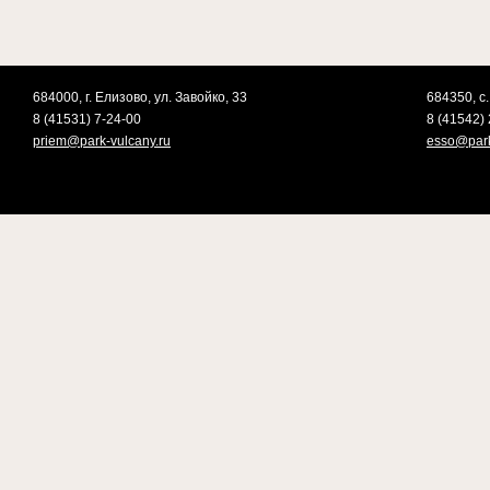
684000, г. Елизово, ул. Завойко, 33
684350, с.
8 (41531) 7-24-00
8 (41542) 
priem@park-vulcany.ru
esso@park