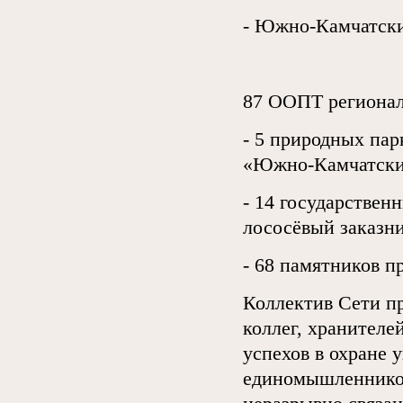
- Южно-Камчатски
87 ООПТ регионал
- 5 природных па
«Южно-Камчатски
- 14 государствен
лососёвый заказн
- 68 памятников п
Коллектив Сети п
коллег, хранителе
успехов в охране 
единомышленников