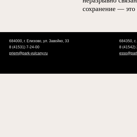
неразрывно связа
сохранение — это 
684000, г. Елизово, ул. Завойко, 33
684350, с.
8 (41531) 7-24-00
8 (41542) 
priem@park-vulcany.ru
esso@park