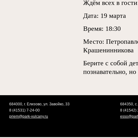
Ждём всех в гости
Дата: 19 марта
Время: 18:30
Место: Петропавл
Крашенинникова
Берите с собой де
познавательно, но
684000, г. Елизово, ул. Завойко, 33
684350, с.
8 (41531) 7-24-00
8 (41542) 
priem@park-vulcany.ru
esso@park