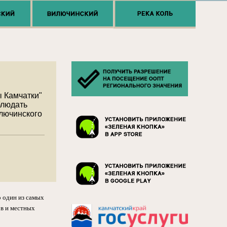
 Камчатки"
блюдать
лючинского
о один из самых
в и местных