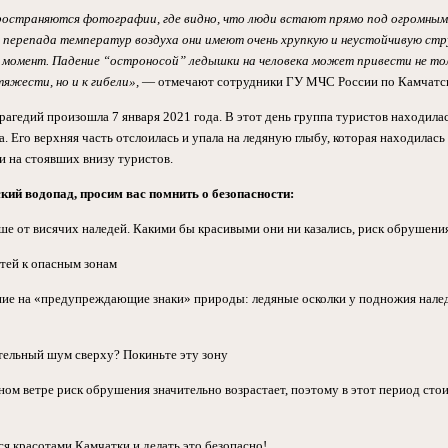
остраняются фотографии, где видно, что люди встают прямо под огромными
за перепада температур воздуха они имеют очень хрупкую и неустойчивую ст
 момент. Падение “остроносой” ледышки на человека может привести не тол
яжести, но и к гибели»,
— отмечают сотрудники ГУ МЧС России по Камчатс
рагедий произошла 7 января 2021 года. В этот день группа туристов находила
. Его верхняя часть отслоилась и упала на ледяную глыбу, которая находилась
и на стоявших внизу туристов.
ий водопад, просим вас помнить о безопасности:
ше от висячих наледей. Какими бы красивыми они ни казались, риск обрушения
етей к опасным зонам
ие на «предупреждающие знаки» природы: ледяные осколки у подножия налед
ельный шум сверху? Покиньте эту зону
ном ветре риск обрушения значительно возрастает, поэтому в этот период сто
я красотами Камчатки и делать это безопасно!