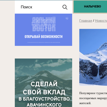
Положение о выдаче
разрешений 2025
Главная
/
Новост
Популярное туристи
посещаемых маршрут
жителей.