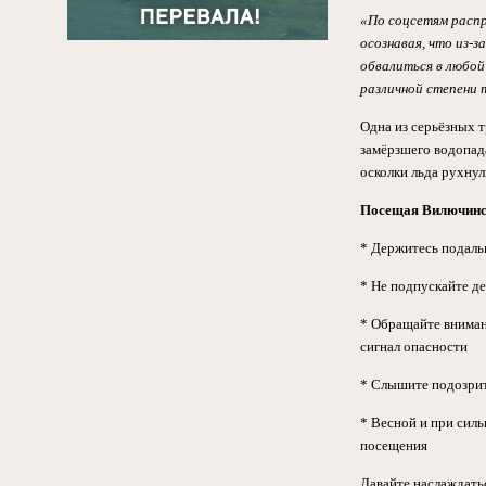
«По соцсетям распр
осознавая, что из-
обвалиться в любой
различной степени т
Одна из серьёзных т
замёрзшего водопада
осколки льда рухнул
Посещая Вилючинск
* Держитесь подаль
* Не подпускайте д
* Обращайте вниман
сигнал опасности
* Слышите подозрит
* Весной и при силь
посещения
Давайте наслаждатьс