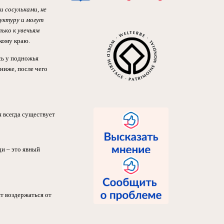
 сосульками, не
руктуру и могут
ько к увечьям
кому краю.
сь у подножья
 ниже, после чего
 всегда существует
и – это явный
ит воздержаться от