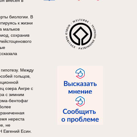
он внесён в
рты биологии. В
тируясь к жизни
а мальков
иод, сохранив
плейстоценового
вые
ссказала
гипотезу. Между
собей гольцов,
юционной
ц озера Ангре с
ра с зимним
орма-бентофаг
более
ограниченная
ремя нереста
е, не
Н Евгений Есин.