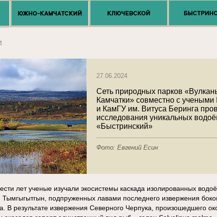
и
27.06.2024
Сеть природных парков «Вулкан
Камчатки» совместно с ученым
и КамГУ им. Витуса Беринга про
исследования уникальных водоё
«Быстринский»
Фото: Евгений Есин
ести лет ученые изучали экосистемы каскада изолированных водоё
, Тымгыгытгын, подпруженных лавами последнего извержения боко
а. В результате извержения Северного Черпука, произошедшего ок