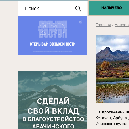
Положение о выдаче
разрешений 2025
Главная
/
Новост
На протяжении ш
Кетачан, Арбунат
Ичинского вулкан