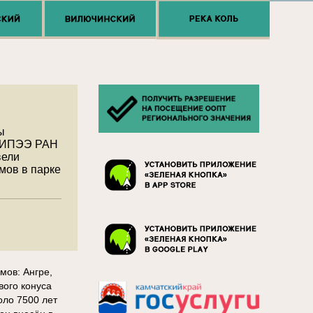
ы
и ИПЭЭ РАН
вели
мов в парке
мов: Ангре,
вого конуса
оло 7500 лет