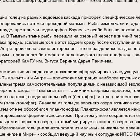
х оказался заперт единственный вид рыб – голец Salvelinus malma, 
ции голец из разных водоёмов каскада приобрёл специфические че
золировались потомки проходной мальмы. Рыбы измельчали и, адап
апруде, претерпели педоморфоз. Взрослые особи больше похожи н
ы. В Тымгыгытгыне рыбы перешли на озёрный нерест в зимний пер
ки предка, вселившегося в этот водоём сразу после отступления 
 Ангре произошло самое интересное - голец разделился на две но
рмы - придонного бентофага и пелагического планктонофага» - ра
раторией КамГУ им. Витуса Беринга Дарья Паничёва.
нетические исследования позволили сформулировать следующую 
 Тымгыгытгын и Ангре — происходит миграция наиболее крупных о
влены тремя самостоятельными популяциями с независимой эвол
верхнего озера — Тымгыгытгын — с зимним озёрным нерестом; голе
 в водотоке, соединяющем озёра (бентофаг); и голец нижнего озе
м (планктонофаг). Сначала из гольцов верхнего озера возникла ф
атем от неё обособился планктонофаг. Планктонофаг является наи
ргировавшей формой в экосистеме. При этом у него сохраняется 
ольцом из верхнего озера, который мигрирует в нижнее озеро во в
Образование гольца-планктонофага из мальмы - уникальное явлени
ше нигде в Мире» - сообщил ведущий научный сотрудник ИПЭЭ РА