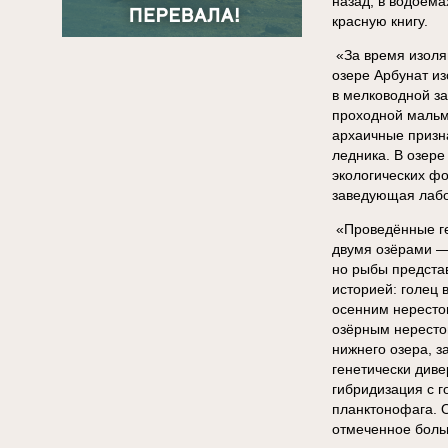
назад, в водоёма
красную книгу.
«За время изоля
озере Арбунат и
в мелководной з
проходной мальм
архаичные призна
ледника. В озере
экологических фо
заведующая лабо
«Проведённые ге
двумя озёрами —
но рыбы предста
историей: голец 
осенним нерестом
озёрным нересто
нижнего озера, з
генетически диве
гибридизация с г
планктонофага. 
отмеченное боль