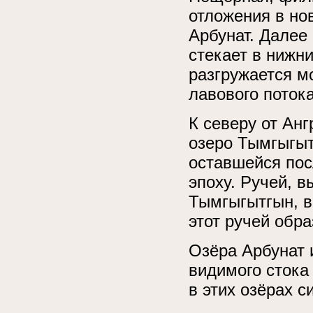
отложения в нов
Арбунат. Далее
стекает в нижн
разгружается 
лавового потока
К северу от Ан
озеро Тымгыгыт
оставшейся пос
эпоху. Ручей, 
Тымгыгытгын, в
этот ручей обра
Озёра Арбунат 
видимого стока
в этих озёрах с