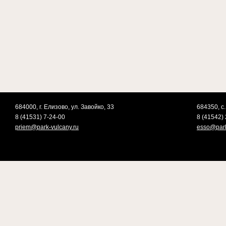
684000, г. Елизово, ул. Завойко, 33
684350, с.
8 (41531) 7-24-00
8 (41542) 
priem@park-vulcany.ru
esso@park