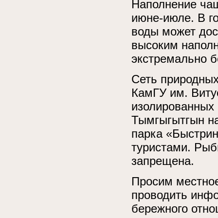
Наполнение чаш
июне-июле. В г
воды может дост
высоким наполн
экстремально б
Сеть природных
КамГУ им. Виту
изолированных 
Тымгыгытгын на
парка «Быстрин
туристами. Рыб
запрещена.
Просим местное
проводить инфо
бережного отно