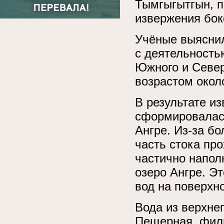
Тымгыгытгын, 
извержения бок
Учёные выяснил
с деятельность
Южного и Север
возрастом около
В результате и
сформировалась
Ангре. Из-за б
часть стока пр
частично напол
озеро Ангре. Э
вод на поверхн
Вода из верхне
Пещерная, филь