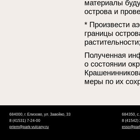
материалы буду
острова и пров
* Произвести а
границы остров
растительности
Полученная ин
о состоянии ок
Крашенинникова
меры по их сох
684000, г. Елизово, ул. Завойко, 33
684350, с.
8 (41531) 7-24-00
8 (41542) 
priem@park-vulcany.ru
esso@park