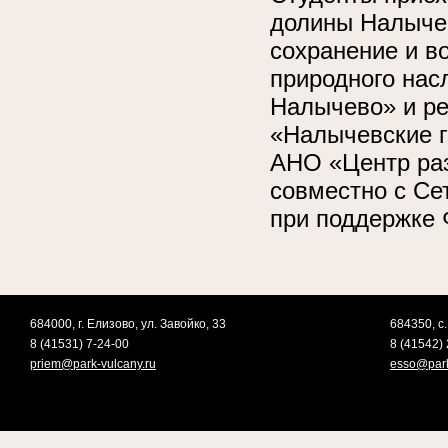
долины Налычев
сохранение и в
природного на
Налычево» и ре
«Налычевские г
АНО «Центр раз
совместно с Се
при поддержке 
684000, г. Елизово, ул. Завойко, 33
684350, с.
8 (41531) 7-24-00
8 (41542) 
priem@park-vulcany.ru
esso@park