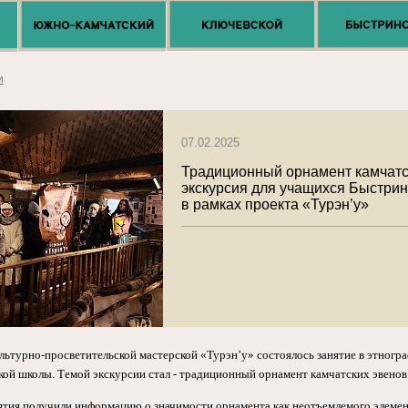
и
07.02.2025
Традиционный орнамент камчатс
экскурсия для учащихся Быстри
в рамках проекта «Турэн’у»
льтурно-просветительской мастерской «Турэн’у» состоялось занятие в этногр
ой школы. Темой экскурсии стал - традиционный орнамент камчатских эвенов
тия получили информацию о значимости орнамента как неотъемлемого элеме