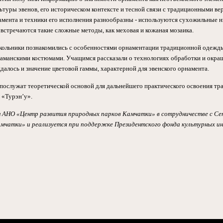
ьтуры эвенов, его историческом контексте и тесной связи с традиционными в
амента и техники его исполнения разнообразны - используются сухожильные ни
 встречаются такие сложные методы, как меховая и кожаная мозаика.
школьники познакомились с особенностями орнаментации традиционной одежд
шаманскими костюмами. Учащимся рассказали о технологиях обработки и окра
алось и значение цветовой гаммы, характерной для эвенского орнамента.
послужат теоретической основой для дальнейшего практического освоения т
 «Турэн’у».
н АНО «Центр развития природных парков Камчатки» в сотрудничестве с С
мчатки» и реализуется при поддержке Президентского фонда культурных и