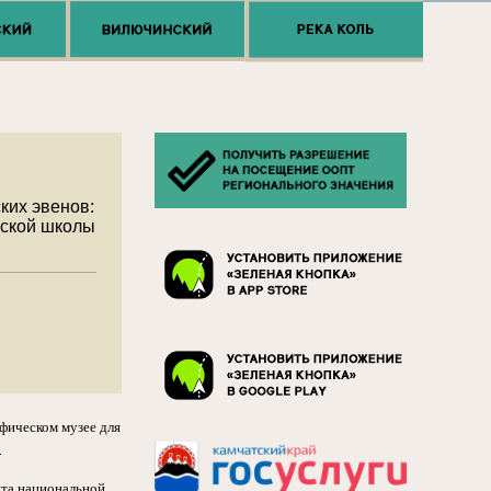
ких эвенов:
нской школы
афическом музее для
.
нта национальной