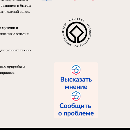
ерованиями и бытом
ти, олений волос,
ы мужчин и
шивания оленьей и
радиционных техник
етью природных
нициатив.