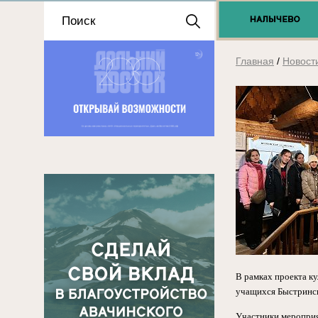
Положение о выдаче
разрешений 2025
Главная
/
Новост
В рамках проекта ку
учащихся Быстринск
Участники мероприя