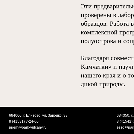
Эти предварительн
проверены в лабо
образцов. Работа
комплексной прог
полуострова и соп
Благодаря совмес
Камчатки» и научн
нашего края и о т
дикой природы.
684000, г. Елизово, ул. Завойко, 33
684350, с.
8 (41531) 7-24-00
8 (41542) 
priem@park-vulcany.ru
esso@park