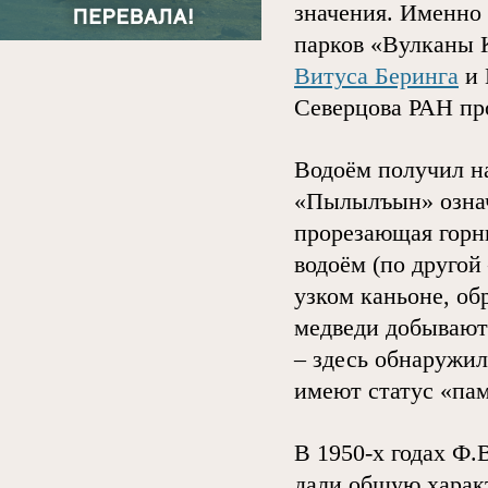
значения. Именно 
парков «Вулканы 
Витуса Беринга
и 
Северцова РАН пр
Водоём получил на
«Пылылъын» означа
прорезающая горны
водоём (по другой 
узком каньоне, об
медведи добывают
– здесь обнаружил
имеют статус «пам
В 1950-х годах Ф.
дали общую харак