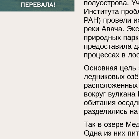
полуострова. У
Института проб
РАН) провели и
реки Авача. Эк
природных парк
предоставила д
процессах в ло
Основная цель 
ледниковых озё
расположенных 
вокруг вулкана
обитания оседл
разделились на
Так в озере Ме
Одна из них пи