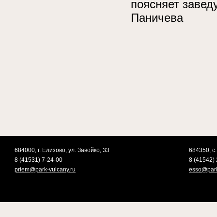
поясняет заве
Паничева
684000, г. Елизово, ул. Завойко, 33
684350, с.
8 (41531) 7-24-00
8 (41542) 
priem@park-vulcany.ru
esso@park