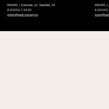
684000, г. Елизово, ул. Завойко, 33
684350, с.
8 (41531) 7-24-00
8 (41542) 
priem@park-vulcany.ru
esso@park