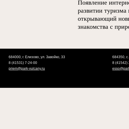
Появление интерне
развитии туризма
открывающий новы
знакомства с прир
684000, г. Елизово, ул. Завойко, 33
684350, с.
8 (41531) 7-24-00
8 (41542) 
priem@park-vulcany.ru
esso@park