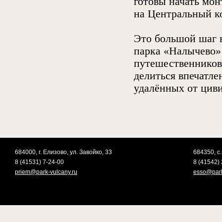
готовы начать мон
на Центральный к
Это большой шаг в
парка «Налычево»
путешественников.
делиться впечатле
удалённых от цив
684000, г. Елизово, ул. Завойко, 33
684350, с.
8 (41531) 7-24-00
8 (41542) 
priem@park-vulcany.ru
esso@park