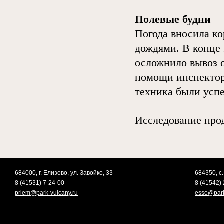
Полевые будни
Погода вносила к
дождями. В конце 
осложнило вывоз о
помощи инспектор
техника были усп
Исследование про
684000, г. Елизово, ул. Завойко, 33
684350, с.
8 (41531) 7-24-00
8 (41542) 
priem@park-vulcany.ru
esso@park