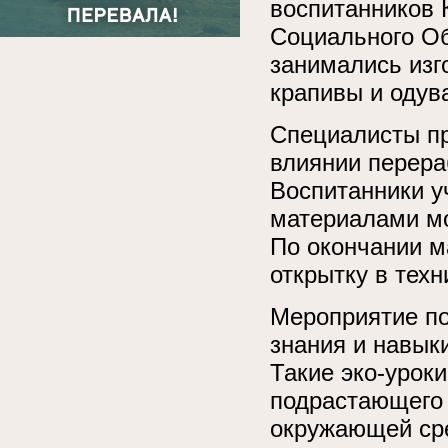
воспитанников 
Социального Об
занимались изг
крапивы и одув
Специалисты пр
влиянии перера
Воспитанники у
материалами мо
По окончании м
открытку в техн
Мероприятие по
знания и навыки
Такие эко-урок
подрастающего 
окружающей сре