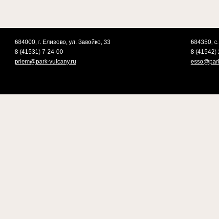
684000, г. Елизово, ул. Завойко, 33
684350, с.
8 (41531) 7-24-00
8 (41542) 
priem@park-vulcany.ru
esso@park