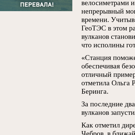
велосиметрами и
непрерывный мон
времени. Учитыв
ГеоТЭС в этом р
вулканов станов
что исполины го
«Станция поможе
обеспечивая без
отличный пример 
отметила Ольга Р
Беринга.
За последние дв
вулканов запусти
Как отметил дир
Чебров, в ближай