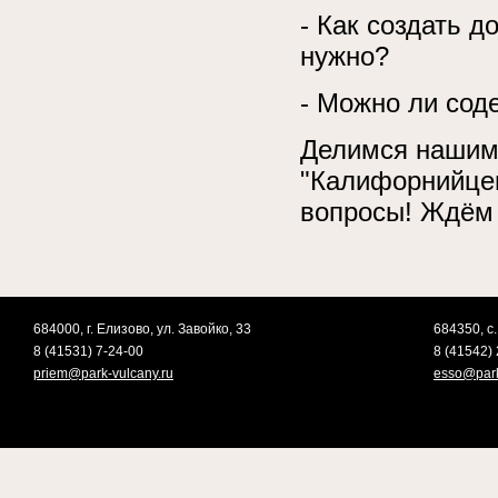
- Как создать 
нужно?
- Можно ли сод
Делимся нашим 
"Калифорнийцев
вопросы! Ждём
684000, г. Елизово, ул. Завойко, 33
684350, с.
8 (41531) 7-24-00
8 (41542) 
priem@park-vulcany.ru
esso@park