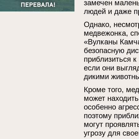
замечен малень
людей и даже п
Однако, несмо
медвежонка, сп
«Вулканы Камча
безопасную дис
приблизиться к
если они выгля
дикими животны
Кроме того, мед
может находить
особенно агрес
поэтому прибли
могут проявлят
угрозу для сво