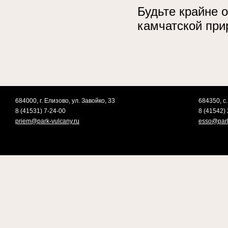
Будьте крайне 
камчатской при
684000, г. Елизово, ул. Завойко, 33
684350, с.
8 (41531) 7-24-00
8 (41542) 
priem@park-vulcany.ru
esso@park