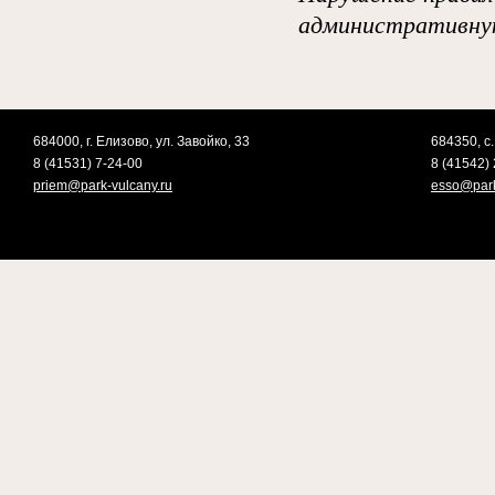
административну
684000, г. Елизово, ул. Завойко, 33
684350, с.
8 (41531) 7-24-00
8 (41542) 
priem@park-vulcany.ru
esso@park