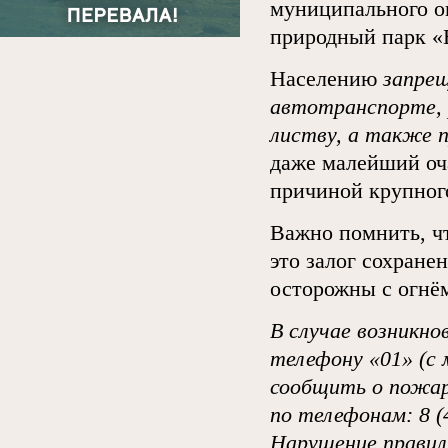
муниципального ок
природный парк «
Населению
запрещ
автотранспорте, 
листву, а также 
даже малейший оча
причиной крупного
Важно помнить, ч
это залог сохране
осторожны с огнё
В случае возникно
телефону «01» (с
сообщить о пожар
по телефонам: 8 (
Нарушение правил