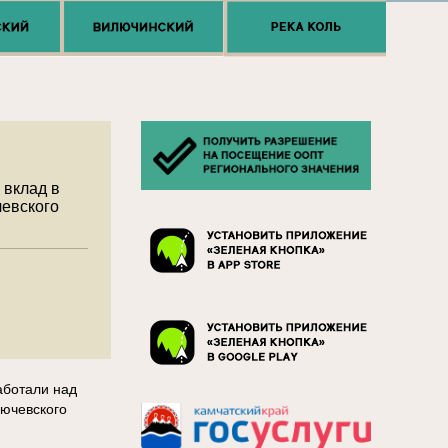
 вклад в
чевского
аботали над
лючевского