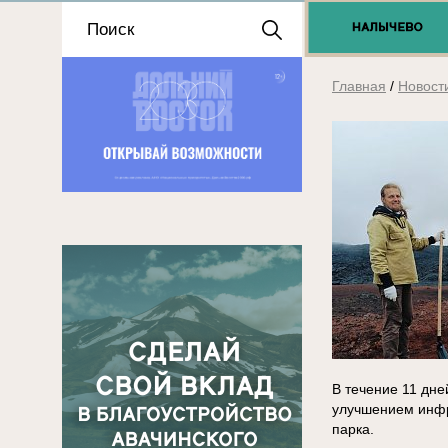
Положение о выдаче
разрешений 2025
Главная
/
Новост
В течение 11 дн
улучшением инфр
парка.