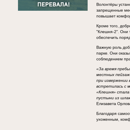
Волонтёры устан
запрещенные мес
повышает комфор
Кроме того, добр
"Клешня-2". Они 
обеспечить поряд
Важную роль доб
парке. Они оказы
соблюдением пра
«За время пребы
местных пейзаже
при извержении 
встретилась с м
«Клешня» стала
пустыни из шлак
Елизавета Орлова
Благодаря самоо
ухоженным, комф