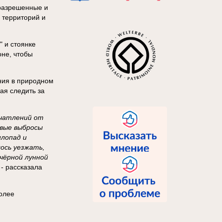
разрешенные и
 территорий и
 и стоянке
оне, чтобы
ния в природном
ая следить за
ечатлений от
рвые выбросы
плопад и
ось уезжать,
чёрной лунной
, - рассказала
олее