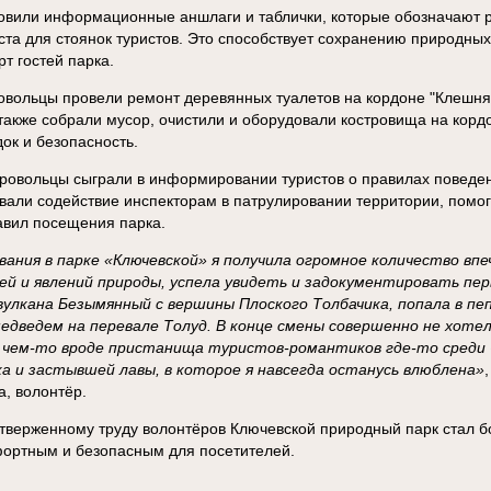
овили информационные аншлаги и таблички, которые обозначают 
та для стоянок туристов. Это способствует сохранению природных
т гостей парка.
овольцы провели ремонт деревянных туалетов на кордоне "Клешня"
также собрали мусор, очистили и оборудовали костровища на корд
ок и безопасность.
ровольцы сыграли в информировании туристов о правилах поведе
вали содействие инспекторам в патрулировании территории, помог
вил посещения парка.
вания в парке «Ключевской» я получила огромное количество вп
й и явлений природы, успела увидеть и задокументировать пе
вулкана Безымянный с вершины Плоского Толбачика, попала в пе
едведем на перевале Толуд. В конце смены совершенно не хотел
 чем-то вроде пристанища туристов-романтиков где-то среди 
а и застывшей лавы, в которое я навсегда останусь влюблена»
, волонтёр.
тверженному труду волонтёров Ключевской природный парк стал б
ортным и безопасным для посетителей.