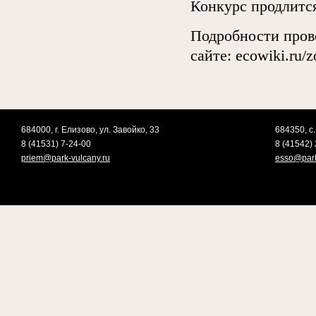
Конкурс продлится 
Подробности пров
сайте: ecowiki.ru/z
684000, г. Елизово, ул. Завойко, 33
684350, с.
8 (41531) 7-24-00
8 (41542) 
priem@park-vulcany.ru
esso@park