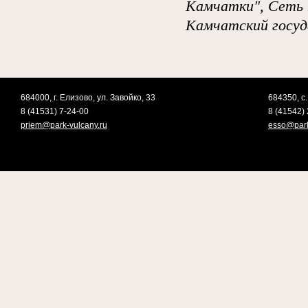
Камчатки", Сеть 
Камчатский госуд
684000, г. Елизово, ул. Завойко, 33
684350, с.
8 (41531) 7-24-00
8 (41542) 
priem@park-vulcany.ru
esso@park