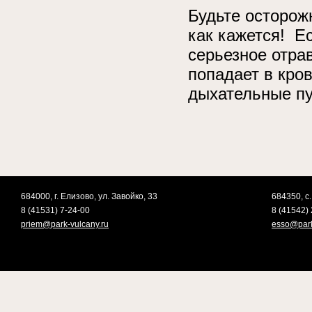
Будьте осторожн
как кажется! Ес
серьезное отра
попадает в кро
дыхательные пу
684000, г. Елизово, ул. Завойко, 33
684350, с.
8 (41531) 7-24-00
8 (41542) 
priem@park-vulcany.ru
esso@park