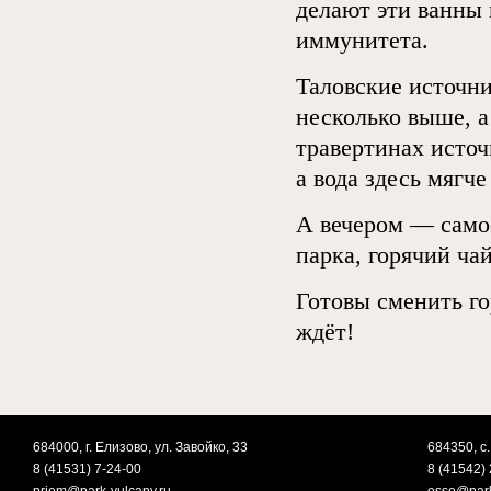
делают эти ванны
иммунитета.
Таловские источни
несколько выше, а
травертинах источ
а вода здесь мягче
А вечером — самое
парка, горячий ча
Готовы сменить г
ждёт!
684000, г. Елизово, ул. Завойко, 33
684350, с.
8 (41531) 7-24-00
8 (41542) 