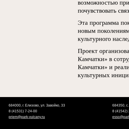
возможностью при
почувствовать связ
Эта программа по
новым поколениям
культурного насле
Проект организов
Камчатки» в сотр
Камчатки» и реал
культурных иници
684000, г. Елизово, ул. Завойко, 33
684350, с.
8 (41531) 7-24-00
8 (41542) 
priem@park-vulcany.ru
esso@park