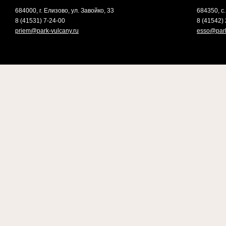
684000, г. Елизово, ул. Завойко, 33
684350, с.
8 (41531) 7-24-00
8 (41542) 
priem@park-vulcany.ru
esso@park