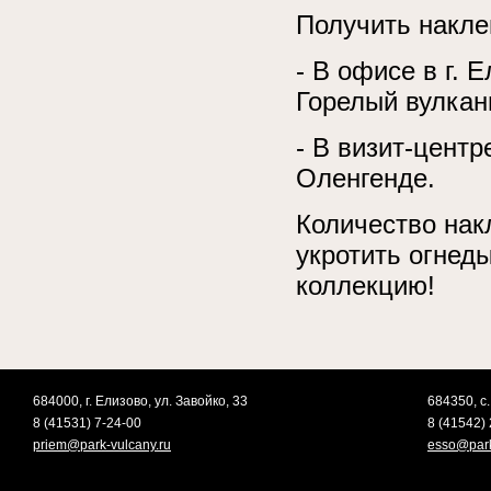
Получить накле
- В офисе в г. 
Горелый вулкан
- В визит-центр
Оленгенде.
Количество нак
укротить огнед
коллекцию!
684000, г. Елизово, ул. Завойко, 33
684350, с.
8 (41531) 7-24-00
8 (41542) 
priem@park-vulcany.ru
esso@park