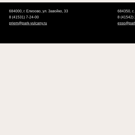
684000, г. Елизово, ул. Завойко, 33
684350, с.
8 (41531) 7-24-00
8 (41542) 
priem@park-vulcany.ru
esso@park